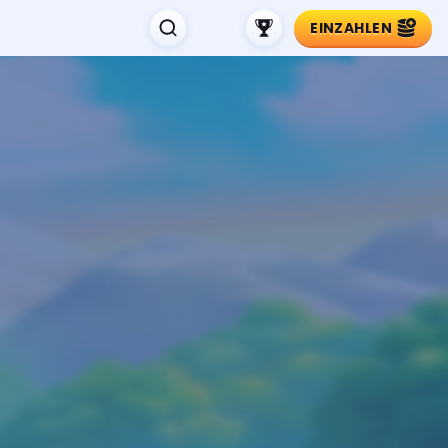
EINZAHLEN