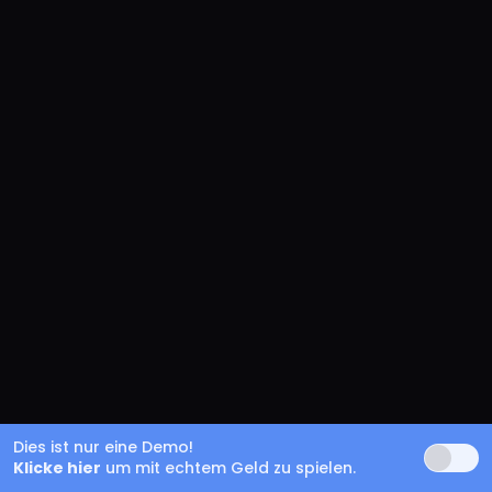
Dies ist nur eine Demo!
Klicke hier
um mit echtem Geld zu spielen.