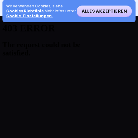
Wir verwenden Cookies, siehe
ALLES AKZEPTIEREN
Cookies Richtlinie
Mehr Infos unter
Cookie-Einstellungen.