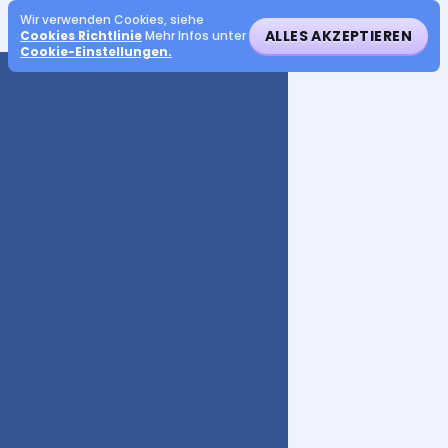
Wir verwenden Cookies, siehe
ALLES AKZEPTIEREN
Cookies Richtlinie
Mehr Infos unter
Cookie-Einstellungen.