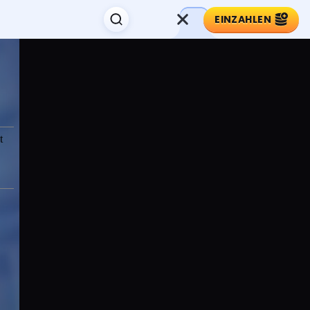
EINZAHLEN