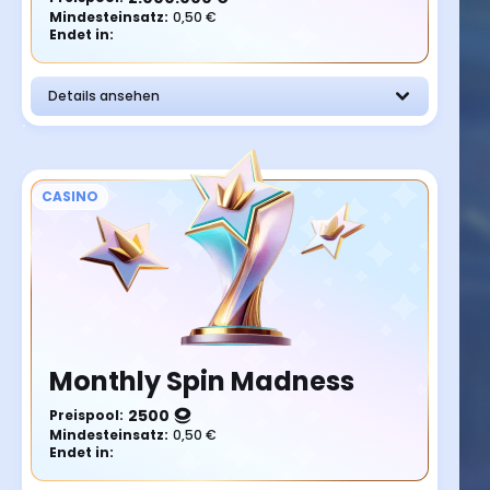
Mindesteinsatz:
0,50 €
Endet in:
Details ansehen
CASINO
Monthly Spin Madness
2500
Preispool:
Mindesteinsatz:
0,50 €
Endet in: