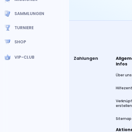
SAMMLUNGEN
TURNIERE
SHOP
VIP-CLUB
Zahlungen
Allgem
Infos
Über uns
Hilfezen
Verknüp
erstelle
Sitemap
Aktion