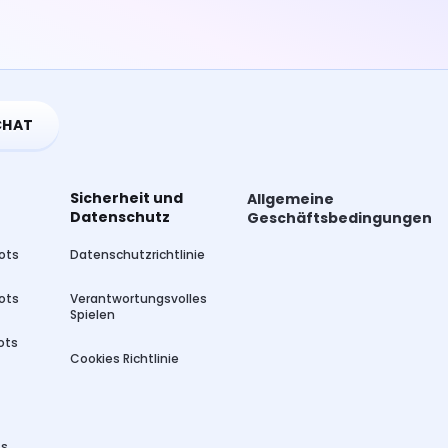
CHAT
Sicherheit und
Allgemeine
Datenschutz
Geschäftsbedingungen
ots
Datenschutzrichtlinie
ots
Verantwortungsvolles
Spielen
ots
Cookies Richtlinie
ts