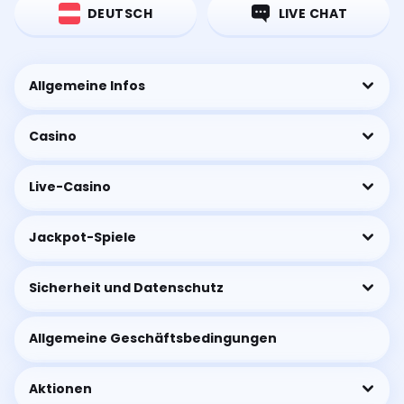
DEUTSCH
LIVE CHAT
Allgemeine Infos
Casino
Live-Casino
Jackpot-Spiele
Sicherheit und Datenschutz
Allgemeine Geschäftsbedingungen
Aktionen