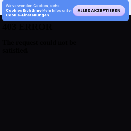
Wir verwenden Cookies, siehe
ALLES AKZEPTIEREN
Cookies Richtlinie
Mehr Infos unter
Cookie-Einstellungen.