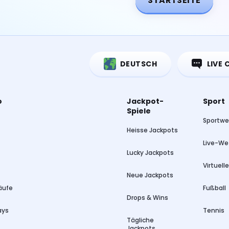
STARTSEITE
DEUTSCH
LIVE 
o
Jackpot-
Sport
Spiele
Sportwe
Heisse Jackpots
Live-We
Lucky Jackpots
Virtuell
Neue Jackpots
äufe
Fußball
Drops & Wins
ays
Tennis
Tägliche
Jackpots