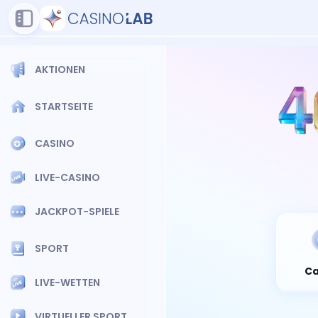
AKTIONEN
STARTSEITE
CASINO
LIVE-CASINO
JACKPOT-SPIELE
SPORT
Ca
LIVE-WETTEN
VIRTUELLER SPORT