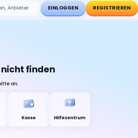
en, Anbieter
EINLOGGEN
REGISTRIEREN
 nicht finden
itte an.
Kasse
Hilfezentrum