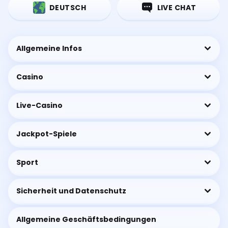
DEUTSCH
LIVE CHAT
Allgemeine Infos
Casino
Live-Casino
Jackpot-Spiele
Sport
Sicherheit und Datenschutz
Allgemeine Geschäftsbedingungen