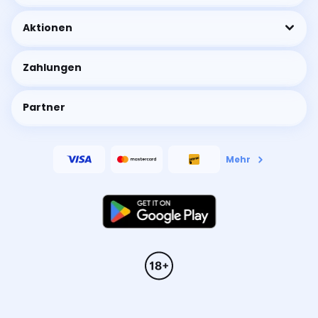
Aktionen
Zahlungen
Partner
Mehr