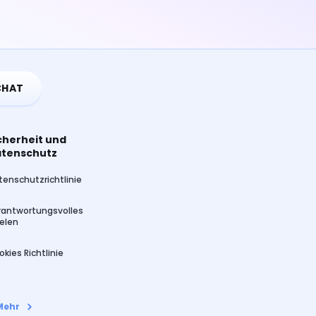
CHAT
cherheit und
tenschutz
tenschutzrichtlinie
rantwortungsvolles
ielen
kies Richtlinie
Mehr