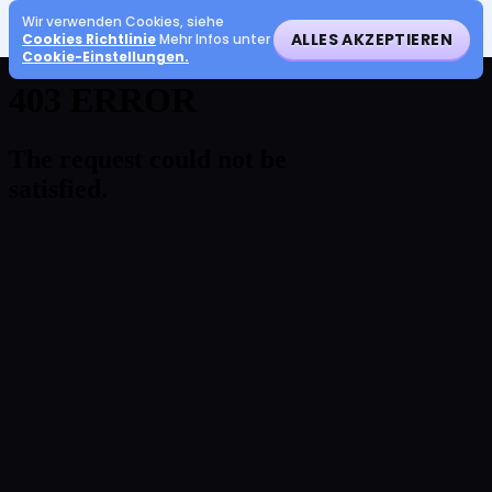
Wir verwenden Cookies, siehe
ALLES AKZEPTIEREN
Cookies Richtlinie
Mehr Infos unter
Cookie-Einstellungen.