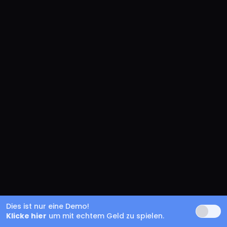
Dies ist nur eine Demo!
Klicke hier
um mit echtem Geld zu spielen.