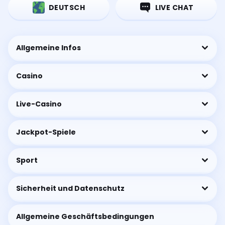
DEUTSCH
LIVE CHAT
Allgemeine Infos
Casino
Live-Casino
Jackpot-Spiele
Sport
Sicherheit und Datenschutz
Allgemeine Geschäftsbedingungen