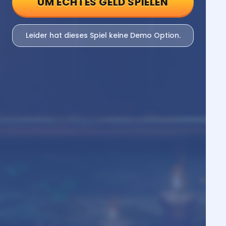
UM ECHTES GELD SPIELEN
Leider hat dieses Spiel keine Demo Option.