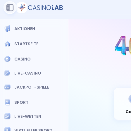
AKTIONEN
STARTSEITE
CASINO
LIVE-CASINO
JACKPOT-SPIELE
SPORT
Ca
LIVE-WETTEN
VIRTUELLER SPORT