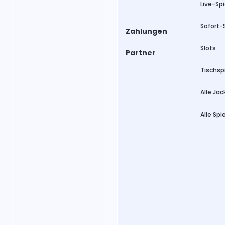
Live-Spi
Sofort-
Zahlungen
Slots
Partner
Tischsp
Alle Ja
Alle Spi