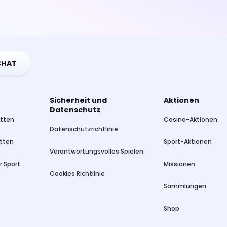
CHAT
Sicherheit und
Aktionen
Datenschutz
tten
Casino-Aktionen
Datenschutzrichtlinie
tten
Sport-Aktionen
Verantwortungsvolles Spielen
er Sport
Missionen
Cookies Richtlinie
Sammlungen
Shop