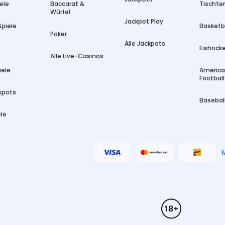
ele
Baccarat &
Tischte
Würfel
Jackpot Play
Spiele
Basketb
Poker
Alle Jackpots
Eishock
Alle Live-Casinos
iele
Americ
Football
ckpots
Basebal
ele