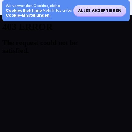
Wir verwenden Cookies, siehe
ALLES AKZEPTIEREN
Cookies Richtlinie
Mehr Infos unter
Cookie-Einstellungen.