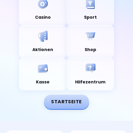
Casino
Sport
Aktionen
Shop
Kasse
Hilfezentrum
STARTSEITE