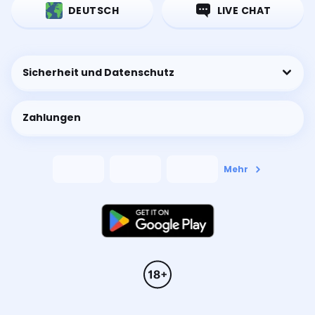
DEUTSCH
LIVE CHAT
Sicherheit und Datenschutz
Zahlungen
Mehr