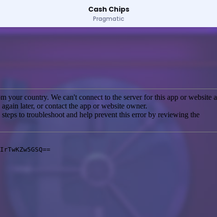
Cash Chips
Pragmatic