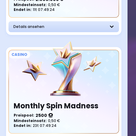
Mindesteinsatz:
0,50 €
Endet in:
11t 07:49:24
Details ansehen
CASINO
Monthly Spin Madness
2500
Preispool:
Mindesteinsatz:
0,50 €
Endet in:
23t 07:49:24