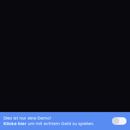
Dies ist nur eine Demo!
Klicke hier
um mit echtem Geld zu spielen.