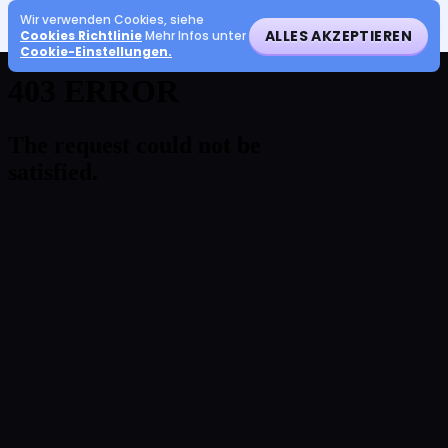
Wir verwenden Cookies, siehe
ALLES AKZEPTIEREN
Cookies Richtlinie
Mehr Infos unter
Cookie-Einstellungen.