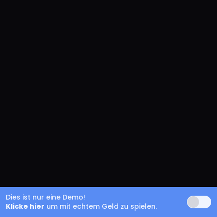
Dies ist nur eine Demo!
Klicke hier
um mit echtem Geld zu spielen.