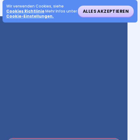
Wir verwenden Cookies, siehe
ALLES AKZEPTIEREN
Cookies Richtlinie
Mehr Infos unter
Cookie-Einstellungen.