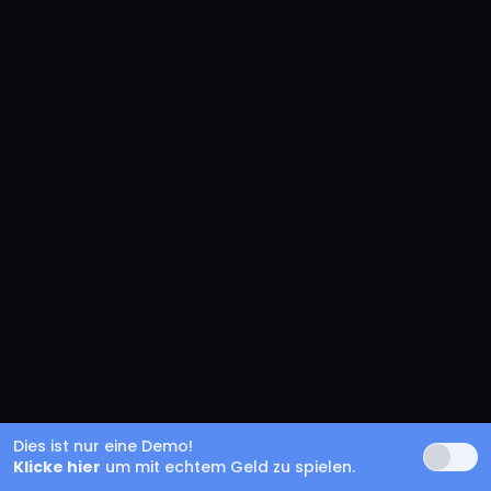
Dies ist nur eine Demo!
Klicke hier
um mit echtem Geld zu spielen.