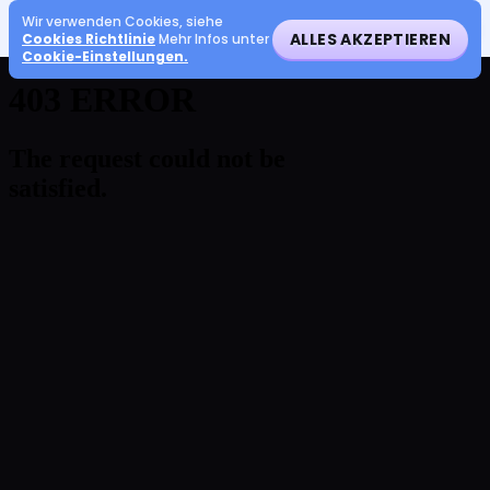
Wir verwenden Cookies, siehe
ALLES AKZEPTIEREN
Cookies Richtlinie
Mehr Infos unter
Cookie-Einstellungen.