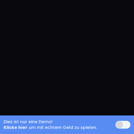
Dies ist nur eine Demo!
Klicke hier
um mit echtem Geld zu spielen.