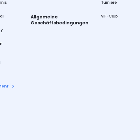
nnis
Turniere
all
VIP-Club
Allgemeine
Geschäftsbedingungen
ey
an
l
Mehr