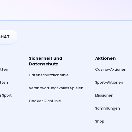
CHAT
Sicherheit und
Aktionen
Datenschutz
tten
Casino-Aktionen
Datenschutzrichtlinie
tten
Sport-Aktionen
Verantwortungsvolles Spielen
er Sport
Missionen
Cookies Richtlinie
Sammlungen
Shop