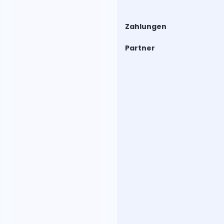
Zahlungen
Partner