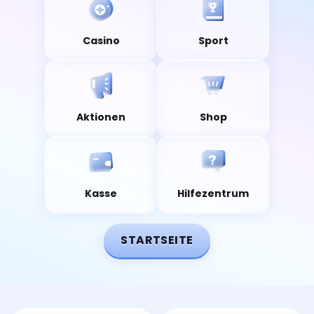
Casino
Sport
Aktionen
Shop
Kasse
Hilfezentrum
STARTSEITE