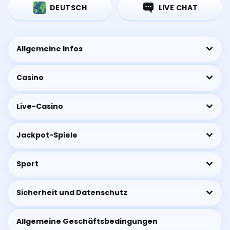
DEUTSCH
LIVE CHAT
Allgemeine Infos
Casino
Live-Casino
Jackpot-Spiele
Sport
Sicherheit und Datenschutz
Allgemeine Geschäftsbedingungen