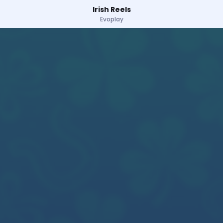
Irish Reels
Evoplay