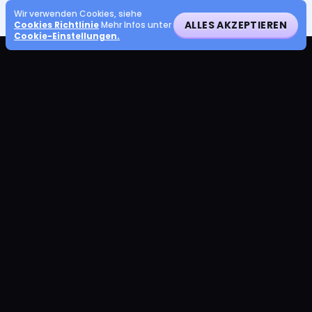
Wir verwenden Cookies, siehe
ALLES AKZEPTIEREN
Cookies Richtlinie
Mehr Infos unter
Cookie-Einstellungen.