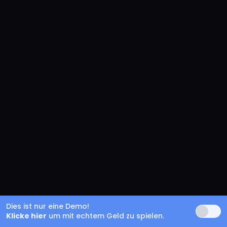
Dies ist nur eine Demo!
Klicke hier
um mit echtem Geld zu spielen.