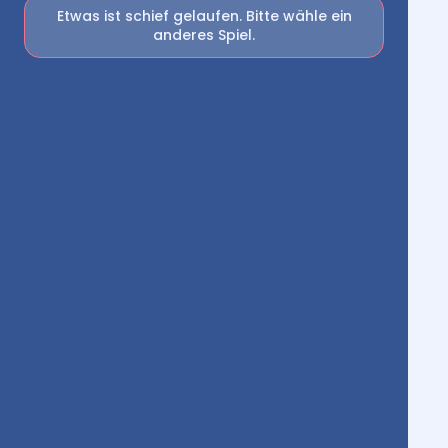
Etwas ist schief gelaufen. Bitte wähle ein
anderes Spiel.