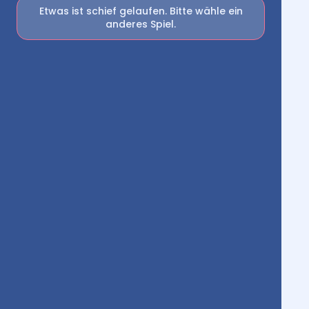
Etwas ist schief gelaufen. Bitte wähle ein
anderes Spiel.