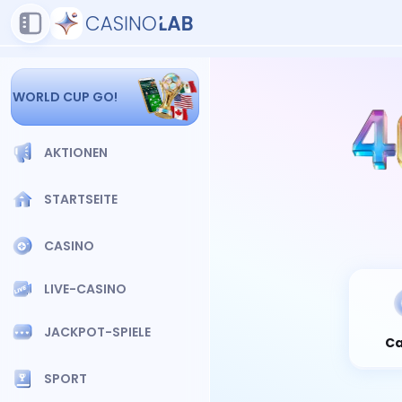
WORLD CUP GO!
AKTIONEN
STARTSEITE
CASINO
LIVE-CASINO
JACKPOT-SPIELE
Ca
SPORT