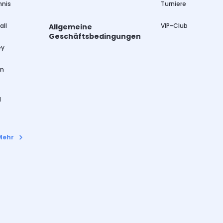
nnis
Turniere
all
VIP-Club
Allgemeine
Geschäftsbedingungen
ey
an
l
Mehr