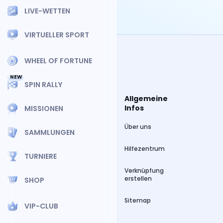
LIVE-WETTEN
VIRTUELLER SPORT
WHEEL OF FORTUNE
NEW
SPIN RALLY
Allgemeine
Infos
MISSIONEN
Über uns
SAMMLUNGEN
Hilfezentrum
TURNIERE
Verknüpfung
erstellen
SHOP
Sitemap
VIP-CLUB