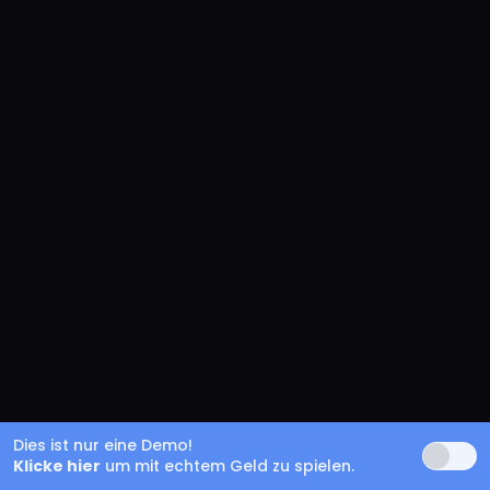
Dies ist nur eine Demo!
Klicke hier
um mit echtem Geld zu spielen.