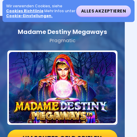
Wir verwenden Cookies, siehe
ALLES AKZEPTIEREN
Cookies Richtlinie
Mehr Infos unter
Cookie-Einstellungen.
Madame Destiny Megaways
Pragmatic