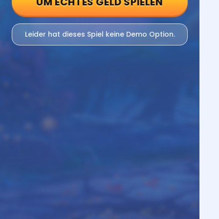
UM ECHTES GELD SPIELEN
Leider hat dieses Spiel keine Demo Option.