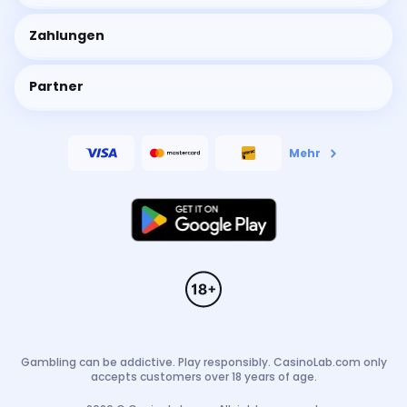
Zahlungen
Partner
Mehr
Gambling can be addictive. Play responsibly. CasinoLab.com only
accepts customers over 18 years of age.