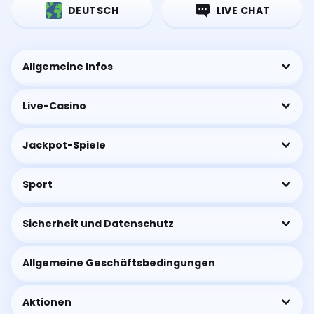
DEUTSCH
LIVE CHAT
Allgemeine Infos
Live-Casino
Jackpot-Spiele
Sport
Sicherheit und Datenschutz
Allgemeine Geschäftsbedingungen
Aktionen