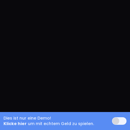
Dies ist nur eine Demo!
Klicke hier
um mit echtem Geld zu spielen.