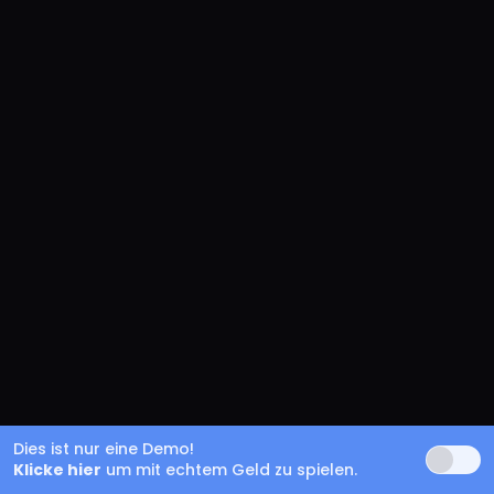
Dies ist nur eine Demo!
Klicke hier
um mit echtem Geld zu spielen.