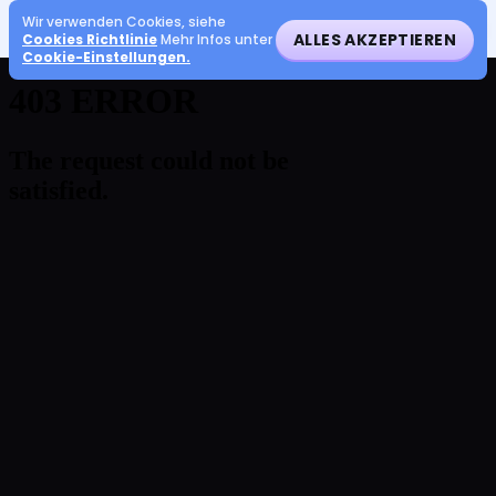
Wir verwenden Cookies, siehe
ALLES AKZEPTIEREN
Cookies Richtlinie
Mehr Infos unter
Cookie-Einstellungen.