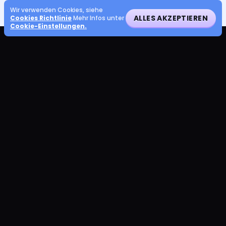
Wir verwenden Cookies, siehe
ALLES AKZEPTIEREN
Cookies Richtlinie
Mehr Infos unter
Cookie-Einstellungen.