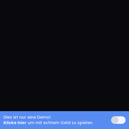
Dies ist nur eine Demo!
Klicke hier
um mit echtem Geld zu spielen.