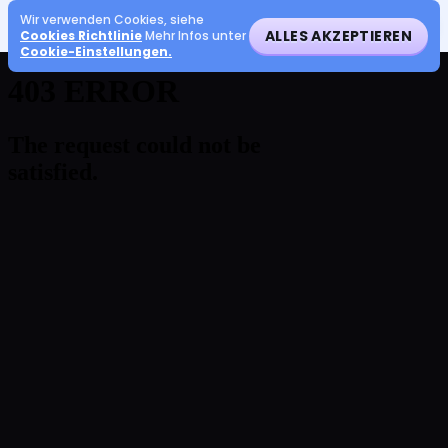
Wir verwenden Cookies, siehe
ALLES AKZEPTIEREN
Cookies Richtlinie
Mehr Infos unter
Cookie-Einstellungen.