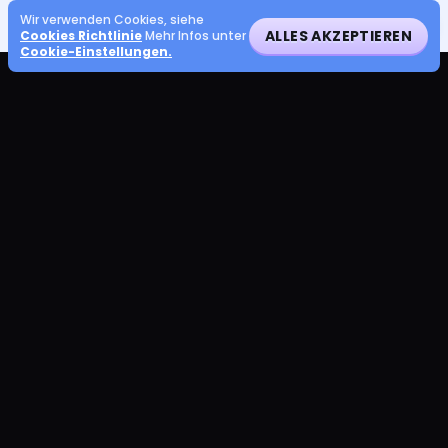
Wir verwenden Cookies, siehe
ALLES AKZEPTIEREN
Cookies Richtlinie
Mehr Infos unter
Cookie-Einstellungen.