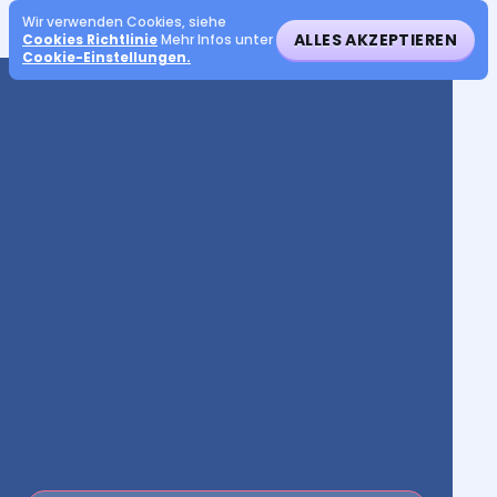
Wir verwenden Cookies, siehe
ALLES AKZEPTIEREN
Cookies Richtlinie
Mehr Infos unter
Cookie-Einstellungen.