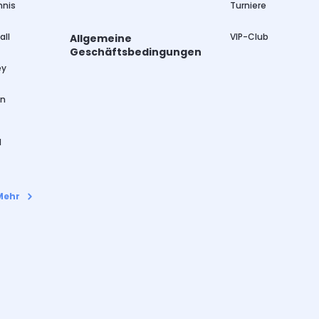
nnis
Turniere
all
VIP-Club
Allgemeine
Geschäftsbedingungen
ey
an
l
Mehr