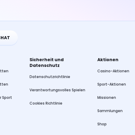
CHAT
Sicherheit und
Aktionen
Datenschutz
tten
Casino-Aktionen
Datenschutzrichtlinie
tten
Sport-Aktionen
Verantwortungsvolles Spielen
er Sport
Missionen
Cookies Richtlinie
Sammlungen
Shop