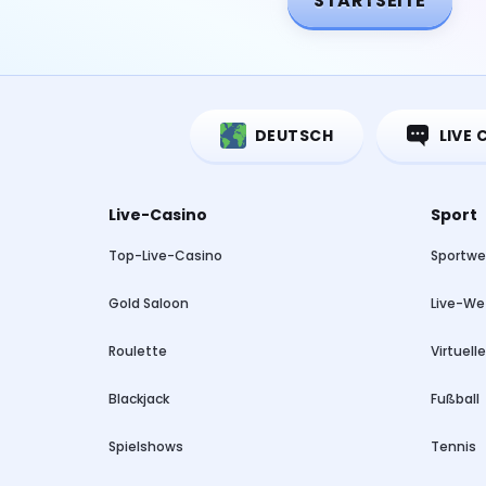
STARTSEITE
DEUTSCH
LIVE 
Live-Casino
Sport
Top-Live-Casino
Sportwe
Gold Saloon
Live-We
Roulette
Virtuell
Blackjack
Fußball
Spielshows
Tennis