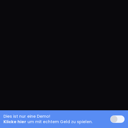
Dies ist nur eine Demo!
Klicke hier
um mit echtem Geld zu spielen.