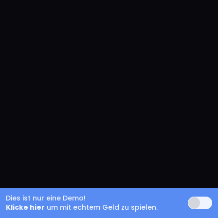
Dies ist nur eine Demo!
Klicke hier
um mit echtem Geld zu spielen.