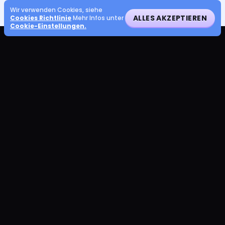
Wir verwenden Cookies, siehe
ALLES AKZEPTIEREN
Cookies Richtlinie
Mehr Infos unter
Cookie-Einstellungen.