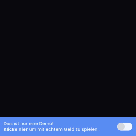
Dies ist nur eine Demo!
Klicke hier
um mit echtem Geld zu spielen.