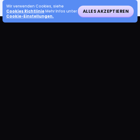
Wir verwenden Cookies, siehe
ALLES AKZEPTIEREN
Cookies Richtlinie
Mehr Infos unter
Cookie-Einstellungen.