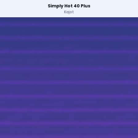
Simply Hot 40 Plus
Kajot