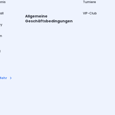
nnis
Turniere
all
VIP-Club
Allgemeine
Geschäftsbedingungen
ey
an
l
Mehr