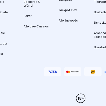
ele
Baccarat &
Tischte
Würfel
Jackpot Play
Spiele
Basketb
Poker
Alle Jackpots
Eishock
Alle Live-Casinos
iele
Americ
Football
ckpots
Basebal
ele