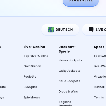
STARTSEITE
DEUTSCH
LIVE 
o
Live-Casino
Jackpot-
Sport
Spiele
Top-Live-Casino
Sportwe
Heisse Jackpots
Gold Saloon
Live-We
Lucky Jackpots
Roulette
Virtuell
Neue Jackpots
äufe
Blackjack
Fußball
Drops & Wins
ays
Spielshows
Tennis
Tägliche
Jackpots