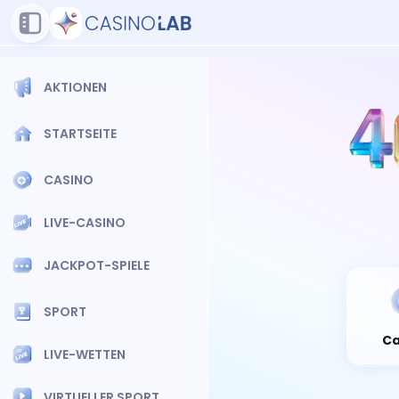
AKTIONEN
STARTSEITE
CASINO
LIVE-CASINO
JACKPOT-SPIELE
SPORT
Ca
LIVE-WETTEN
VIRTUELLER SPORT