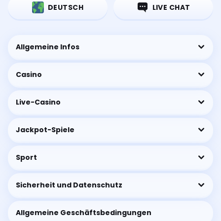
DEUTSCH
LIVE CHAT
Allgemeine Infos
Casino
Live-Casino
Jackpot-Spiele
Sport
Sicherheit und Datenschutz
Allgemeine Geschäftsbedingungen