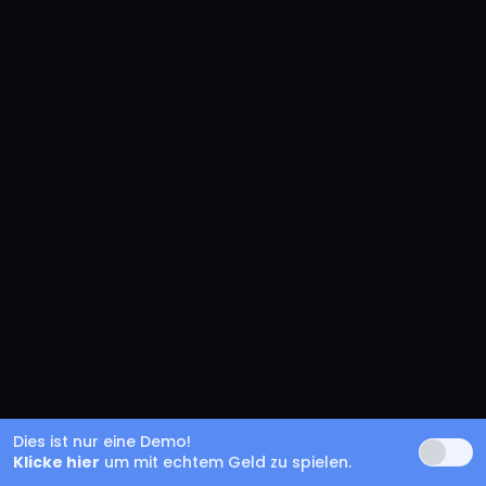
Dies ist nur eine Demo!
Klicke hier
um mit echtem Geld zu spielen.