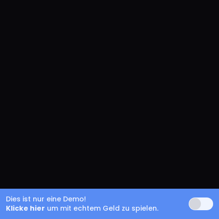
Dies ist nur eine Demo!
Klicke hier
um mit echtem Geld zu spielen.