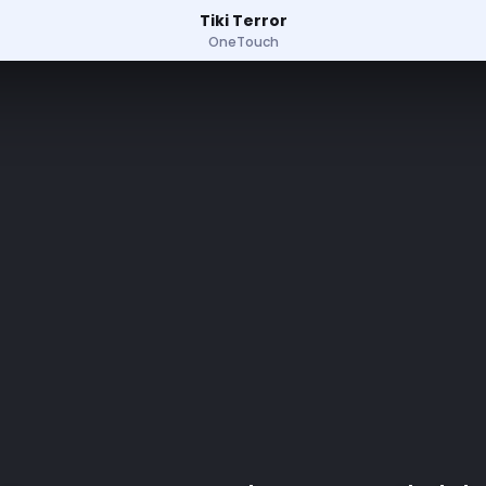
Tiki Terror
OneTouch