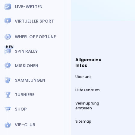
LIVE-WETTEN
VIRTUELLER SPORT
WHEEL OF FORTUNE
NEW
SPIN RALLY
Allgemeine
Infos
MISSIONEN
Über uns
SAMMLUNGEN
Hilfezentrum
TURNIERE
Verknüpfung
erstellen
SHOP
Sitemap
VIP-CLUB