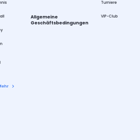
nnis
Turniere
all
VIP-Club
Allgemeine
Geschäftsbedingungen
ey
an
l
Mehr